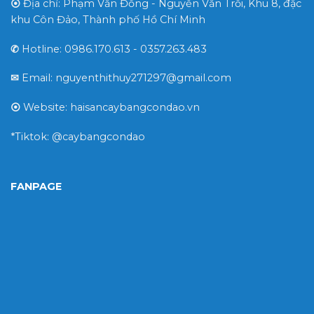
⦿
Địa chỉ: Phạm Văn Đồng - Nguyễn Văn Trồi, Khu 8, đặc
khu Côn Đảo, Thành phố Hồ Chí Minh
✆
Hotline: 0986.170.613 - 0357.263.483
✉
Email: nguyenthithuy271297@gmail.com
⦿
Website: haisancaybangcondao.vn
*Tiktok: @caybangcondao
FANPAGE