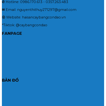
✆
Hotline: 0986.170.613 - 0357.263.483
✉
Email: nguyenthithuy271297@gmail.com
⦿
Website: haisancaybangcondao.vn
*Tiktok: @caybangcondao
FANPAGE
BẢN ĐỒ