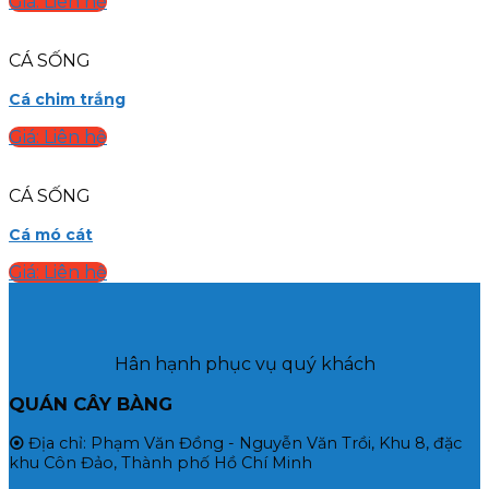
Giá: Liên hệ
CÁ SỐNG
Cá chim trắng
Giá: Liên hệ
CÁ SỐNG
Cá mó cát
Giá: Liên hệ
Hân hạnh phục vụ quý khách
QUÁN CÂY BÀNG
⦿
Địa chỉ: Phạm Văn Đồng - Nguyễn Văn Trồi, Khu 8, đặc
khu Côn Đảo, Thành phố Hồ Chí Minh