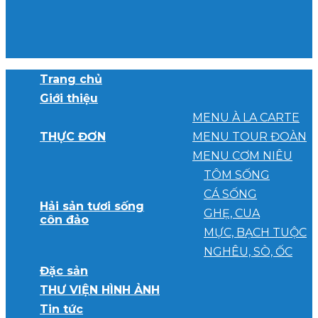
Trang chủ
Giới thiệu
MENU À LA CARTE
THỰC ĐƠN
MENU TOUR ĐOÀN
MENU CƠM NIÊU
TÔM SỐNG
CÁ SỐNG
Hải sản tươi sống
GHẸ, CUA
côn đảo
MỰC, BẠCH TUỘC
NGHÊU, SÒ, ỐC
Đặc sản
THƯ VIỆN HÌNH ẢNH
Tin tức