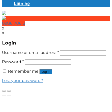
Liên hệ
0986170613
x
x
Login
Username or email address
*
Password
*
Remember me
Log in
Lost your password?