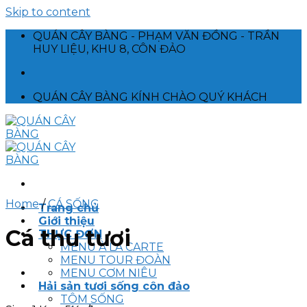
Skip to content
QUÁN CÂY BÀNG - PHẠM VĂN ĐỒNG - TRẦN
HUY LIỆU, KHU 8, CÔN ĐẢO
QUÁN CÂY BÀNG KÍNH CHÀO QUÝ KHÁCH
Home
/
CÁ SỐNG
Trang chủ
Giới thiệu
Cá thu tươi
THỰC ĐƠN
MENU À LA CARTE
MENU TOUR ĐOÀN
MENU CƠM NIÊU
Hải sản tươi sống côn đảo
TÔM SỐNG