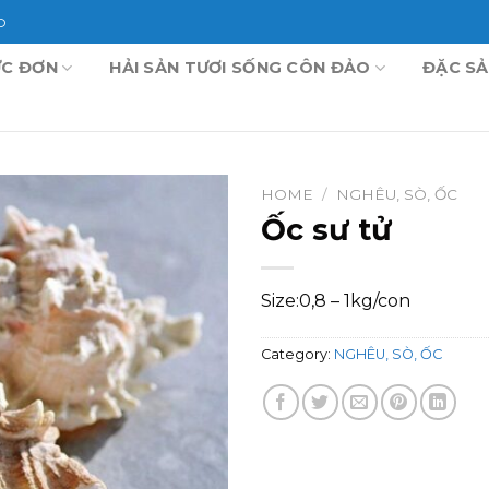
O
C ĐƠN
HẢI SẢN TƯƠI SỐNG CÔN ĐẢO
ĐẶC S
HOME
/
NGHÊU, SÒ, ỐC
Ốc sư tử
Size:0,8 – 1kg/con
Category:
NGHÊU, SÒ, ỐC