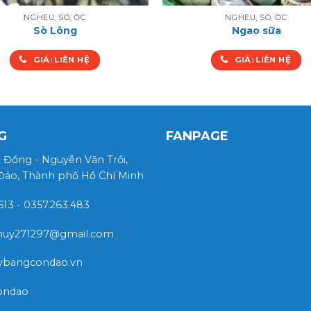
NGHÊU, SÒ, ỐC
NGHÊU, SÒ, ỐC
Sò Lông
Ngao sữa
GIÁ: LIÊN HỆ
GIÁ: LIÊN HỆ
G
FANPAGE
 Đồng - Nguyễn Văn Trồi,
 Đảo, Thành phố Hồ Chí Minh
613 - 0357.263.483
thuy271297@gmail.com
aybangcondao.vn
ondao