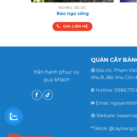
NGHÊU, SÒ, ỐC
Bào ngư sống
GIÁ: LIÊN HỆ
QUÁN CÂY BÀN
⦿
Địa chỉ: Phạm Văn
Hân hạnh phục vụ
Khu 8, đặc khu Côn
quý khách
✆
Hotline: 0986.170.
✉
Email: nguyenthi
⦿
Website: haisanc
*Tiktok: @caybangc