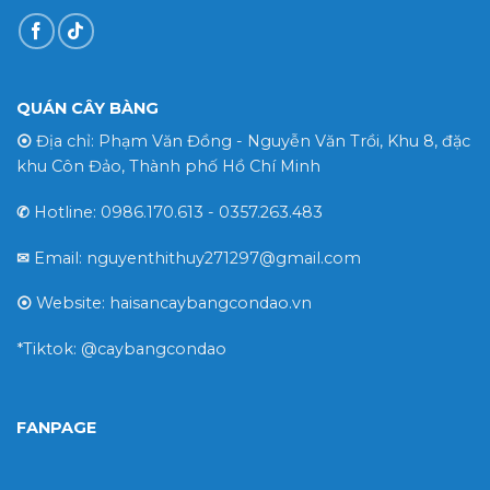
QUÁN CÂY BÀNG
⦿
Địa chỉ: Phạm Văn Đồng - Nguyễn Văn Trồi, Khu 8, đặc
khu Côn Đảo, Thành phố Hồ Chí Minh
✆
Hotline: 0986.170.613 - 0357.263.483
✉
Email: nguyenthithuy271297@gmail.com
⦿
Website: haisancaybangcondao.vn
*Tiktok: @caybangcondao
FANPAGE